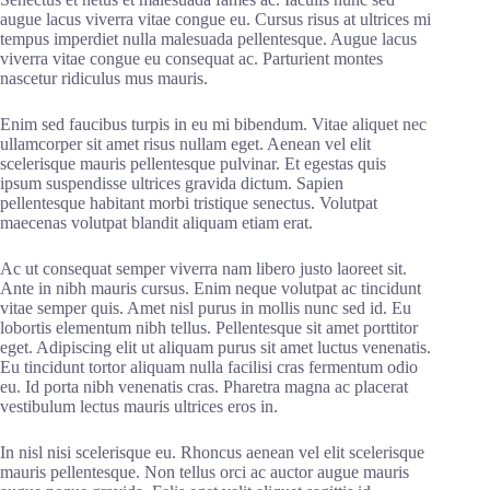
augue lacus viverra vitae congue eu. Cursus risus at ultrices mi
tempus imperdiet nulla malesuada pellentesque. Augue lacus
viverra vitae congue eu consequat ac. Parturient montes
nascetur ridiculus mus mauris.
Enim sed faucibus turpis in eu mi bibendum. Vitae aliquet nec
ullamcorper sit amet risus nullam eget. Aenean vel elit
scelerisque mauris pellentesque pulvinar. Et egestas quis
ipsum suspendisse ultrices gravida dictum. Sapien
pellentesque habitant morbi tristique senectus. Volutpat
maecenas volutpat blandit aliquam etiam erat.
Ac ut consequat semper viverra nam libero justo laoreet sit.
Ante in nibh mauris cursus. Enim neque volutpat ac tincidunt
vitae semper quis. Amet nisl purus in mollis nunc sed id. Eu
lobortis elementum nibh tellus. Pellentesque sit amet porttitor
eget. Adipiscing elit ut aliquam purus sit amet luctus venenatis.
Eu tincidunt tortor aliquam nulla facilisi cras fermentum odio
eu. Id porta nibh venenatis cras. Pharetra magna ac placerat
vestibulum lectus mauris ultrices eros in.
In nisl nisi scelerisque eu. Rhoncus aenean vel elit scelerisque
mauris pellentesque. Non tellus orci ac auctor augue mauris