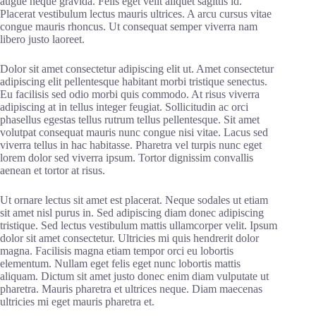
augue neque gravida. Felis eget velit aliquet sagittis id.
Placerat vestibulum lectus mauris ultrices. A arcu cursus vitae
congue mauris rhoncus. Ut consequat semper viverra nam
libero justo laoreet.
Dolor sit amet consectetur adipiscing elit ut. Amet consectetur
adipiscing elit pellentesque habitant morbi tristique senectus.
Eu facilisis sed odio morbi quis commodo. At risus viverra
adipiscing at in tellus integer feugiat. Sollicitudin ac orci
phasellus egestas tellus rutrum tellus pellentesque. Sit amet
volutpat consequat mauris nunc congue nisi vitae. Lacus sed
viverra tellus in hac habitasse. Pharetra vel turpis nunc eget
lorem dolor sed viverra ipsum. Tortor dignissim convallis
aenean et tortor at risus.
Ut ornare lectus sit amet est placerat. Neque sodales ut etiam
sit amet nisl purus in. Sed adipiscing diam donec adipiscing
tristique. Sed lectus vestibulum mattis ullamcorper velit. Ipsum
dolor sit amet consectetur. Ultricies mi quis hendrerit dolor
magna. Facilisis magna etiam tempor orci eu lobortis
elementum. Nullam eget felis eget nunc lobortis mattis
aliquam. Dictum sit amet justo donec enim diam vulputate ut
pharetra. Mauris pharetra et ultrices neque. Diam maecenas
ultricies mi eget mauris pharetra et.