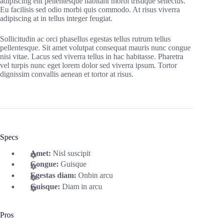
adipiscing elit pellentesque habitant morbi tristique senectus.
Eu facilisis sed odio morbi quis commodo. At risus viverra
adipiscing at in tellus integer feugiat.
Sollicitudin ac orci phasellus egestas tellus rutrum tellus
pellentesque. Sit amet volutpat consequat mauris nunc congue
nisi vitae. Lacus sed viverra tellus in hac habitasse. Pharetra
vel turpis nunc eget lorem dolor sed viverra ipsum. Tortor
dignissim convallis aenean et tortor at risus.
Specs
Amet:
Nisl suscipit
Congue:
Guisque
Egestas diam:
Onbin arcu
Guisque:
Diam in arcu
Pros