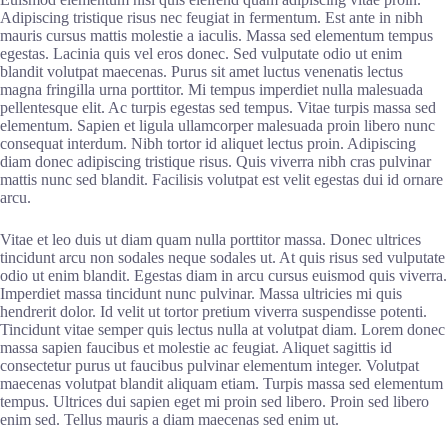
Adipiscing tristique risus nec feugiat in fermentum. Est ante in nibh
mauris cursus mattis molestie a iaculis. Massa sed elementum tempus
egestas. Lacinia quis vel eros donec. Sed vulputate odio ut enim
blandit volutpat maecenas. Purus sit amet luctus venenatis lectus
magna fringilla urna porttitor. Mi tempus imperdiet nulla malesuada
pellentesque elit. Ac turpis egestas sed tempus. Vitae turpis massa sed
elementum. Sapien et ligula ullamcorper malesuada proin libero nunc
consequat interdum. Nibh tortor id aliquet lectus proin. Adipiscing
diam donec adipiscing tristique risus. Quis viverra nibh cras pulvinar
mattis nunc sed blandit. Facilisis volutpat est velit egestas dui id ornare
arcu.
Vitae et leo duis ut diam quam nulla porttitor massa. Donec ultrices
tincidunt arcu non sodales neque sodales ut. At quis risus sed vulputate
odio ut enim blandit. Egestas diam in arcu cursus euismod quis viverra.
Imperdiet massa tincidunt nunc pulvinar. Massa ultricies mi quis
hendrerit dolor. Id velit ut tortor pretium viverra suspendisse potenti.
Tincidunt vitae semper quis lectus nulla at volutpat diam. Lorem donec
massa sapien faucibus et molestie ac feugiat. Aliquet sagittis id
consectetur purus ut faucibus pulvinar elementum integer. Volutpat
maecenas volutpat blandit aliquam etiam. Turpis massa sed elementum
tempus. Ultrices dui sapien eget mi proin sed libero. Proin sed libero
enim sed. Tellus mauris a diam maecenas sed enim ut.