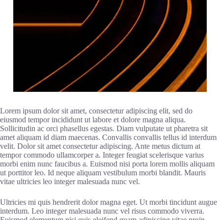
Lorem ipsum dolor sit amet, consectetur adipiscing elit, sed do
eiusmod tempor incididunt ut labore et dolore magna aliqua.
Sollicitudin ac orci phasellus egestas. Diam vulputate ut pharetra sit
amet aliquam id diam maecenas. Convallis convallis tellus id interdum
velit. Dolor sit amet consectetur adipiscing. Ante metus dictum at
tempor commodo ullamcorper a. Integer feugiat scelerisque varius
morbi enim nunc faucibus a. Euismod nisi porta lorem mollis aliquam
ut porttitor leo. Id neque aliquam vestibulum morbi blandit. Mauris
vitae ultricies leo integer malesuada nunc vel.
Ultricies mi quis hendrerit dolor magna eget. Ut morbi tincidunt augue
interdum. Leo integer malesuada nunc vel risus commodo viverra.
Euismod elementum nisi quis eleifend quam adipiscing vitae proin.